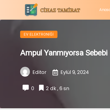
Anas
EV ELEKTRONIĞI
Ampul Yanmıyorsa Sebebi 
Editor
Eylül 9, 2024
0
2 dk , 6 sn