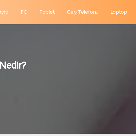
ayfa
PC
Tablet
Cep Telefonu
Laptop
Nedir?