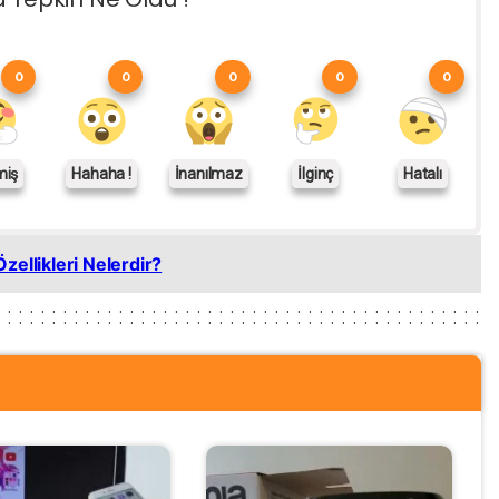
0
0
0
0
0
miş
Hahaha !
İnanılmaz
İlginç
Hatalı
zellikleri Nelerdir?