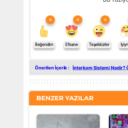
0
0
0
Beğendim
Efsane
Teşekkürler
İyiy
Önerilen İçerik :
İnterkom Sistemi Nedir? Ö
BENZER YAZILAR