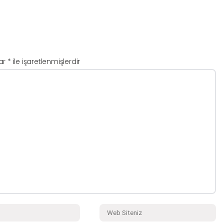
lar
*
ile işaretlenmişlerdir