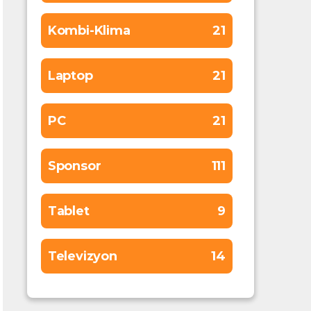
Kombi-Klima
21
Laptop
21
PC
21
Sponsor
111
Tablet
9
Televizyon
14