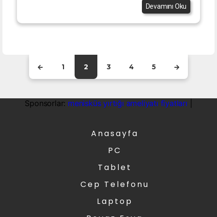
Devamını Oku
1
2
3
4
5
Sponsorlar:
menisküs yırtığı ameliyatı fiyatları
|
Anasayfa
PC
Tablet
Cep Telefonu
Laptop