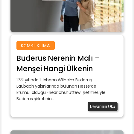
KOMBI-KLIMA
Buderus Nerenin Malı –
Menşei Hangi Ülkenin
1731 yıllında 1.Johann Wilhelm Buderus,
Laubach yakınlarında bulunan Hesse’de
krumul olduğu Friedrichshüttew işletmesiyle
Buderus şirketinin...
Devamını Oku