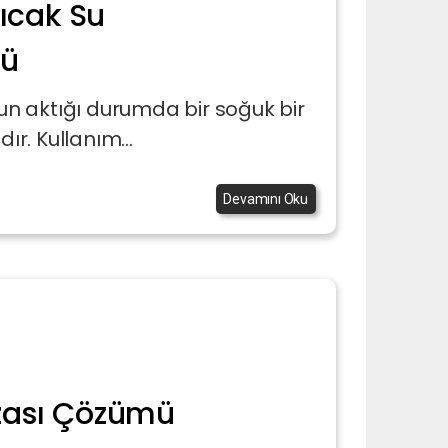
Sıcak Su
mü
n aktığı durumda bir soğuk bir
r. Kullanım...
Devamını Oku
zası Çözümü