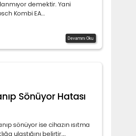
ılanmıyor demektir. Yani
sch Kombi EA...
Devamını Oku
anıp Sönüyor Hatası
anıp sönüyor ise cihazın ısıtma
ğa ulaştığını belirtir....