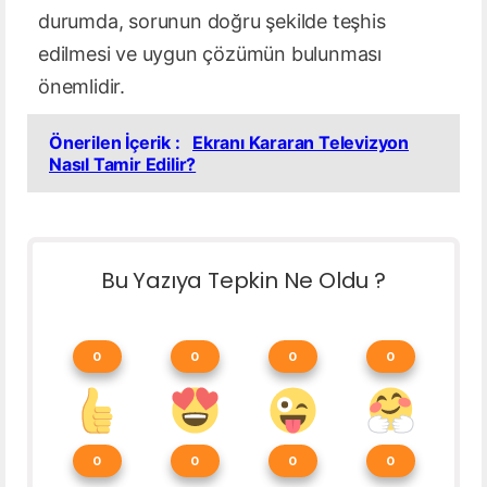
durumda, sorunun doğru şekilde teşhis
edilmesi ve uygun çözümün bulunması
önemlidir.
Önerilen İçerik :
Ekranı Kararan Televizyon
Nasıl Tamir Edilir?
Bu Yazıya Tepkin Ne Oldu ?
0
0
0
0
0
0
0
0