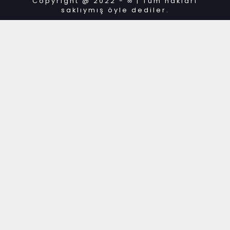
Copyright @ 2022 - ∞ | Tüm hakları
saklıymış öyle dediler.