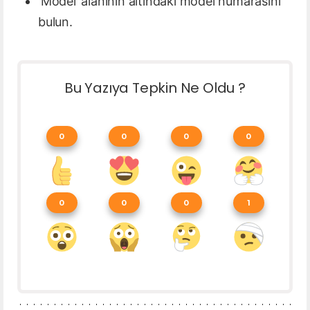
‘Model’ alanının altındaki model numarasını
bulun.
Bu Yazıya Tepkin Ne Oldu ?
0
0
0
0
0
0
0
1