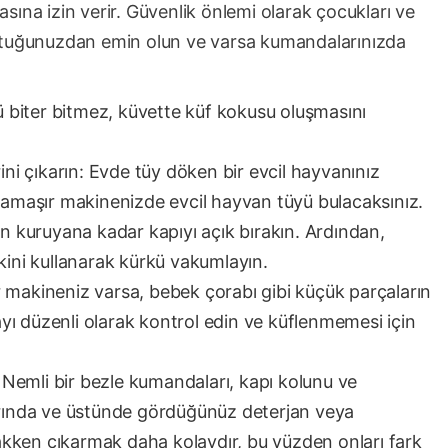
ına izin verir. Güvenlik önlemi olarak çocukları ve
uttuğunuzdan emin olun ve varsa kumandalarınızda
gü biter bitmez, küvette küf kokusu oluşmasını
rini çıkarın: Evde tüy döken bir evcil hayvanınız
 çamaşır makinenizde evcil hayvan tüyü bulacaksınız.
 kuruyana kadar kapıyı açık bırakın. Ardından,
ekini kullanarak kürkü vakumlayın.
 makineniz varsa, bebek çorabı gibi küçük parçaların
yı düzenli olarak kontrol edin ve küflenmemesi için
Nemli bir bezle kumandaları, kapı kolunu ve
ında ve üstünde gördüğünüz deterjan veya
slakken çıkarmak daha kolaydır, bu yüzden onları fark