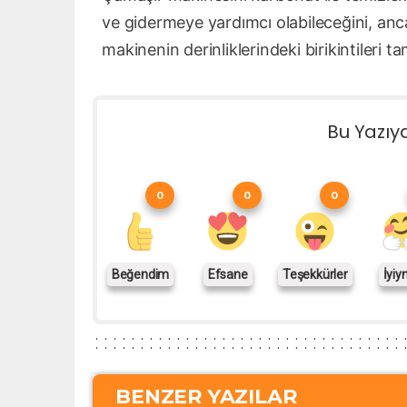
ve gidermeye yardımcı olabileceğini, anca
makinenin derinliklerindeki birikintileri
Bu Yazıy
0
0
0
Beğendim
Efsane
Teşekkürler
İyiy
BENZER YAZILAR