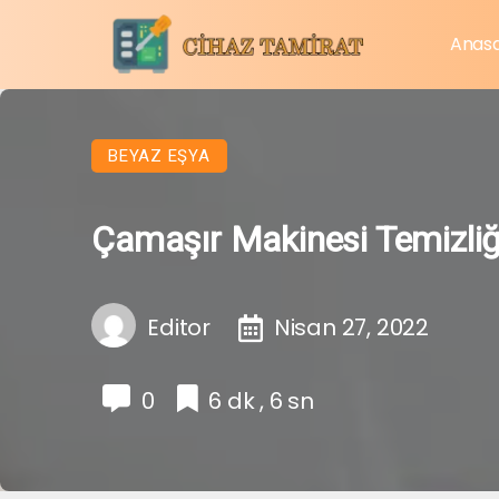
Anas
BEYAZ EŞYA
Çamaşır Makinesi Temizliğ
Editor
Nisan 27, 2022
0
6 dk , 6 sn