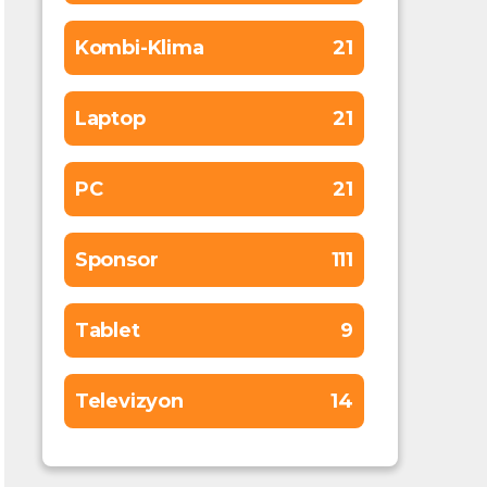
Kombi-Klima
21
Laptop
21
PC
21
Sponsor
111
Tablet
9
Televizyon
14