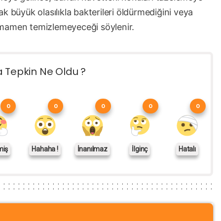
k büyük olasılıkla bakterileri öldürmediğini veya
 tamamen temizlemeyeceği söylenir.
a Tepkin Ne Oldu ?
0
0
0
0
0
miş
Hahaha !
İnanılmaz
İlginç
Hatalı